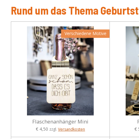
Rund um das Thema Geburts
Verschiedene Motive
Flaschenanhänger Mini
€ 4,50
€ 
zzgl.
Versandkosten