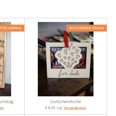
l frei wählbar
Verschiedene Motive
urtstag
Gutscheinhülle
€ 8,00
ten
zzgl.
Versandkosten