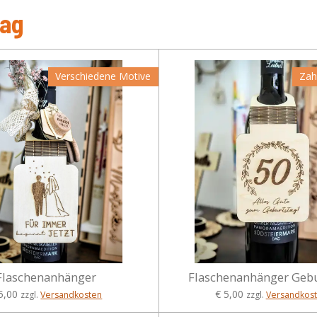
tag
Verschiedene Motive
Zah
Flaschenanhänger
Flaschenanhänger Geb
5,00
€ 5,00
zzgl.
Versandkosten
zzgl.
Versandkos