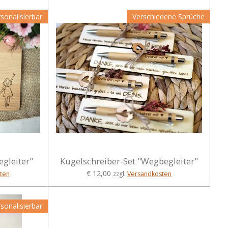
sonalisierbar
Verschiedene Sprüche
gleiter"
Kugelschreiber-Set "Wegbegleiter"
€ 12,00
ten
zzgl.
Versandkosten
sonalisierbar