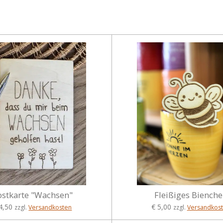
ostkarte "Wachsen"
Fleißiges Biench
4,50
€ 5,00
zzgl.
Versandkosten
zzgl.
Versandkos