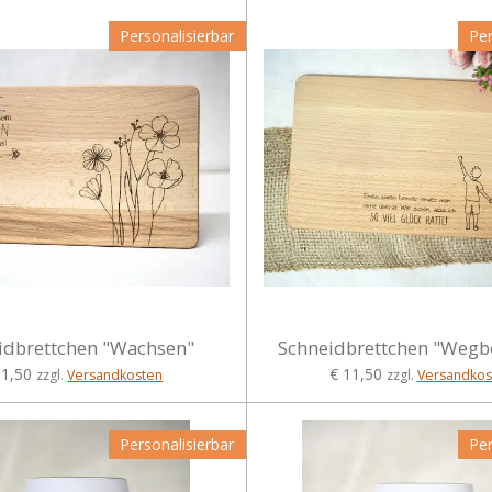
Personalisierbar
Per
idbrettchen "Wachsen"
Schneidbrettchen "Wegbe
11,50
€ 11,50
zzgl.
Versandkosten
zzgl.
Versandkos
Personalisierbar
Per