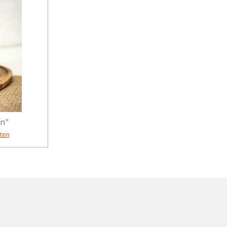
n"
ten