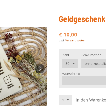
Geldgeschenk 
€ 10,00
zzgl.
Versandkosten
Zahl
Gravuroption
Wunschtext
In den Warenk