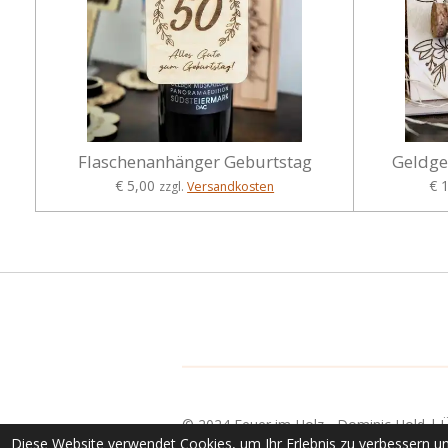
Flaschenanhänger Geburtstag
Geldge
€ 5,00
€ 
zzgl.
Versandkosten
© 2024 Feuer im Holz - Dominic Hold |
Diese Website verwendet Cookies, um Ihr Erlebnis zu verbessern u