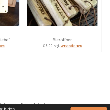
Liebe"
Bieröffner
€ 8,00
ten
zzgl.
Versandkosten
sbelehrung
|
Datenschutz
|
Impressum
“ klicken,