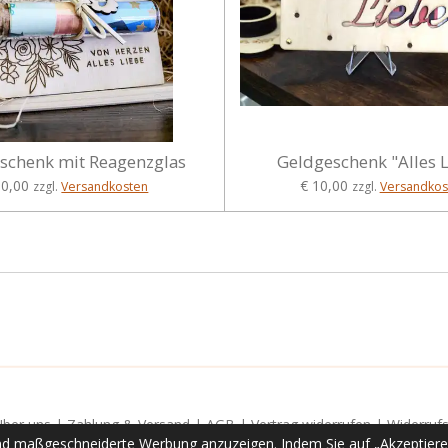
schenk mit Reagenzglas
Geldgeschenk "Alles 
10,00
€ 10,00
zzgl.
Versandkosten
zzgl.
Versandkos
Über uns
|
Zahlung & Versand
|
AGB
|
Vertrag widerrufen
|
Widerruf
nd maßgeschneiderte Werbung anzuzeigen. Indem Sie auf „Akzeptieren