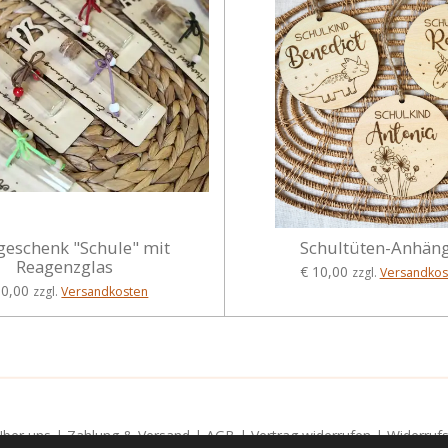
geschenk "Schule" mit
Schultüten-Anhän
Reagenzglas
€ 10,00
zzgl.
Versandkos
10,00
zzgl.
Versandkosten
Über uns
|
Zahlung & Versand
|
AGB
|
Vertrag widerrufen
|
Widerruf