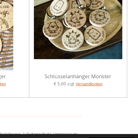
ger
Schlüsselanhänger Monster
€ 5,00
ten
zzgl.
Versandkosten
sbelehrung
|
Datenschutz
|
Impressum