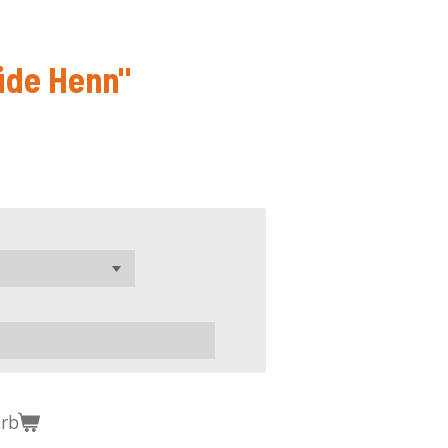
üde Henn"
orb