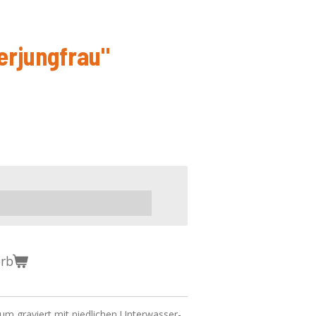
erjungfrau"
orb
m graviert mit niedlichen Unterwasser-