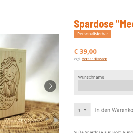
Spardose "Me
Personalisierbar
€ 39,00
zzgl.
Versandkosten
Wunschname
In den Warenk
Süße Spardose aus Holz. Rundu