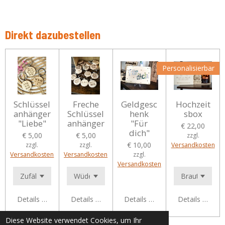
Direkt dazubestellen
Personalisierbar
Schlüssel
Freche
Geldgesc
Hochzeit
anhänger
Schlüssel
henk
sbox
"Liebe"
anhänger
"Für
€ 22,00
dich"
€ 5,00
€ 5,00
zzgl.
€ 10,00
zzgl.
zzgl.
Versandkosten
Versandkosten
Versandkosten
zzgl.
Versandkosten
Details anzeigen
Details anzeigen
Details anzeigen
Details anzeig
Diese Website verwendet Cookies, um Ihr