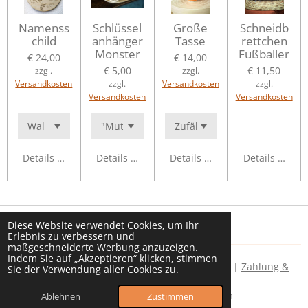
Namenss
Schlüssel
Große
Schneidb
child
anhänger
Tasse
rettchen
Monster
Fußballer
€ 24,00
€ 14,00
€ 5,00
€ 11,50
zzgl.
zzgl.
Versandkosten
zzgl.
Versandkosten
zzgl.
Versandkosten
Versandkosten
Details anzeigen
Details anzeigen
Details anzeigen
Details anzei
Diese Website verwendet Cookies, um Ihr
Erlebnis zu verbessern und
maßgeschneiderte Werbung anzuzeigen.
Indem Sie auf „Akzeptieren“ klicken, stimmen
© 2024 Feuer im Holz - Dominic Hold |
Über uns
|
Zahlung &
Sie der Verwendung aller Cookies zu.
Versand
|
AGB
|
Vertrag widerrufen
|
Widerrufsbelehrung
|
Datenschutz
|
Impressum
Ablehnen
Zustimmen