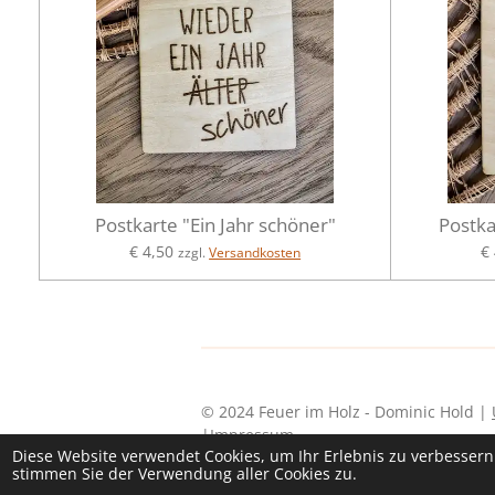
Postkarte "Ein Jahr schöner"
Postka
€ 4,50
€
zzgl.
Versandkosten
© 2024 Feuer im Holz - Dominic Hold |
|
Impressum
Diese Website verwendet Cookies, um Ihr Erlebnis zu verbesser
stimmen Sie der Verwendung aller Cookies zu.