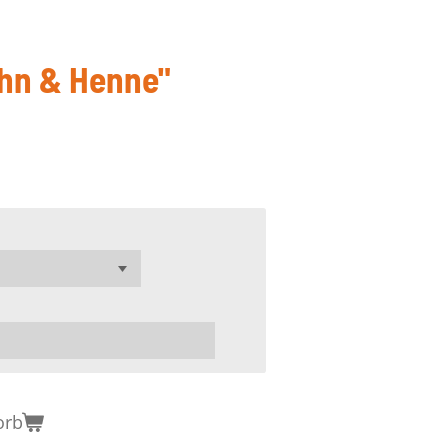
ahn & Henne"
orb