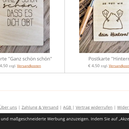
rte "Ganz schön schön"
Postkarte "Hinter
 4,50
€ 4,50
zzgl.
Versandkosten
zzgl.
Versandkost
Über uns
|
Zahlung & Versand
|
AGB
|
Vertrag widerrufen
|
Wider
n und maßgeschneiderte Werbung anzuzeigen. Indem Sie auf „Akzep