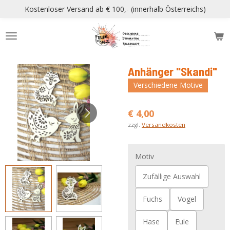
Kostenloser Versand ab € 100,- (innerhalb Österreichs)
Zum
Hauptinhalt
springen
Anhänger "Skandi"
Verschiedene Motive
€ 4,00
zzgl.
Versandkosten
Motiv
Zufällige Auswahl
Fuchs
Vogel
Hase
Eule