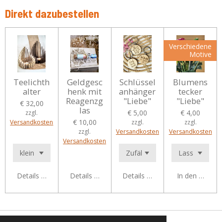
Direkt dazubestellen
Verschiedene
Motive
Teelichth
Geldgesc
Schlüssel
Blumens
alter
henk mit
anhänger
tecker
Reagenzg
"Liebe"
"Liebe"
€ 32,00
las
€ 5,00
€ 4,00
zzgl.
€ 10,00
Versandkosten
zzgl.
zzgl.
zzgl.
Versandkosten
Versandkosten
Versandkosten
Details anzeigen
Details anzeigen
Details anzeigen
In den Waren